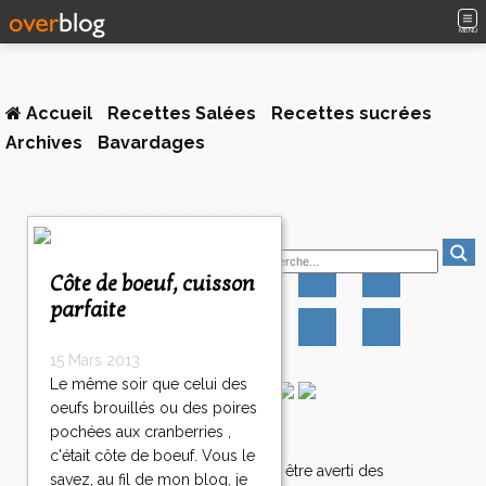
MENU
Accueil
Recettes Salées
Recettes sucrées
Archives
Bavardages
Suivez-moi
Côte de boeuf, cuisson
parfaite
15 Mars 2013
Le même soir que celui des
oeufs brouillés ou des poires
pochées aux cranberries ,
Newsletter
c'était côte de boeuf. Vous le
Abonnez-vous pour être averti des
savez, au fil de mon blog, je