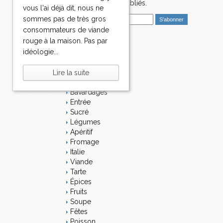
nouveaux articles publiés.
vous l'ai déjà dit, nous ne
E
sommes pas de très gros
m
consommateurs de viande
a
rouge à la maison. Pas par
i
Catégories
idéologie...
l
Salé
Dessert
Lire la suite
Plat
Bavardages
Entrée
Sucré
Légumes
Apéritif
Fromage
Italie
Viande
Tarte
Épices
Fruits
Soupe
Fêtes
Poisson