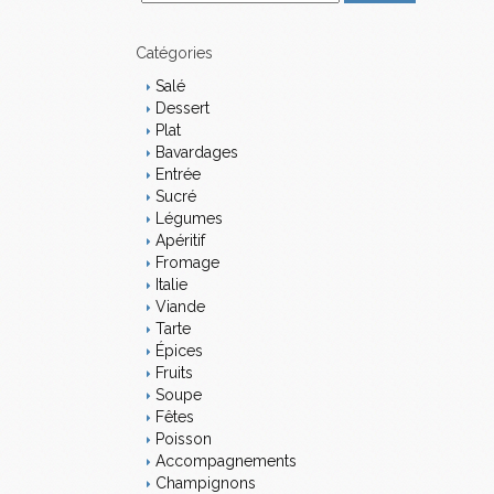
m
a
i
Catégories
l
Salé
Dessert
Plat
Bavardages
Entrée
Sucré
Légumes
Apéritif
Fromage
Italie
Viande
Tarte
Épices
Fruits
Soupe
Fêtes
Poisson
Accompagnements
Champignons