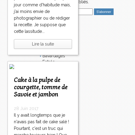
nouveaux articles publiés.
jour comme d'habitude mais,
E
j'ai moins envie de
m
photographier ou de rédiger
a
la recette. Je suppose que
i
Catégories
cette lassitude...
l
Salé
Dessert
Lire la suite
Plat
Bavardages
Entrée
Sucré
Légumes
Cake à la pulpe de
Apéritif
Fromage
courgette, tomme de
Italie
Savoie et jambon
Viande
Tarte
28 Juin 2017
Épices
Il y avait longtemps que je
Fruits
n'avais pas fait de cake salé !
Soupe
Fêtes
Pourtant, c'est un truc qui
Poisson