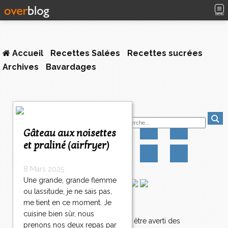
MENU
Accueil
Recettes Salées
Recettes sucrées
Archives
Bavardages
Suivez-moi
Gâteau aux noisettes
et praliné (airfryer)
8 Mars 2025
Une grande, grande flemme
ou lassitude, je ne sais pas,
me tient en ce moment. Je
Newsletter
cuisine bien sûr, nous
Abonnez-vous pour être averti des
prenons nos deux repas par