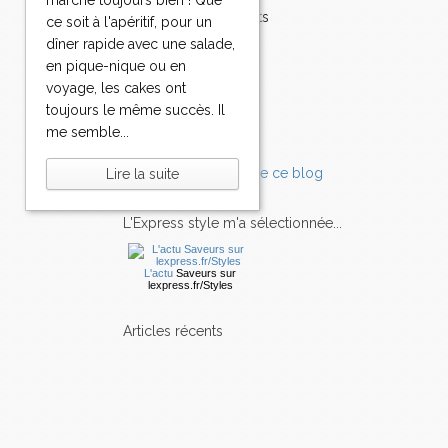
marche toujours bien ! Que
Accompagnements
ce soit à l'apéritif, pour un
Champignons
dîner rapide avec une salade,
Chocolat
en pique-nique ou en
Pâtes
voyage, les cakes ont
Tomates
toujours le même succès. Il
Balade
me semble...
Lire la suite
L'Express style m'a sélectionnée...
L'actu
Saveurs
sur
lexpress.fr/Styles
articles récents