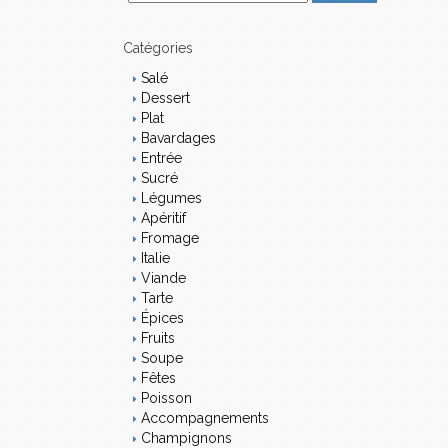
m
a
i
Catégories
l
Salé
Dessert
Plat
Bavardages
Entrée
Sucré
Légumes
Apéritif
Fromage
Italie
Viande
Tarte
Épices
Fruits
Soupe
Fêtes
Poisson
Accompagnements
Champignons