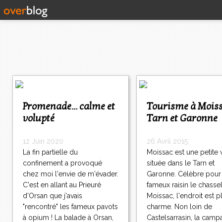
Promenade... calme et
Tourisme à Moissac,
volupté
Tarn et Garonne
12 Juin 2020
26 Avril 2015
La fin partielle du
Moissac est une petite v
confinement a provoqué
située dans le Tarn et
chez moi l'envie de m'évader.
Garonne. Célèbre pour
C'est en allant au Prieuré
fameux raisin le chasse
d'Orsan que j'avais
Moissac, l'endroit est p
"rencontré" les fameux pavots
charme. Non loin de
à opium ! La balade à Orsan,
Castelsarrasin, la cam