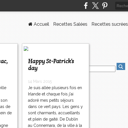
Accueil
Recettes Salées
Recettes sucrées
Happy St-Patrick's
day
14 Mars 2015
ille
Je suis allée plusieurs fois en
Irlande et chaque fois j'ai
 son
adoré mes petits séjours
las de
dans ce vert pays. Les gens y
lein de
sont charmants, accueillants
et plein de gaité. De Dublin
pagne
au Connemara, de la ville à la