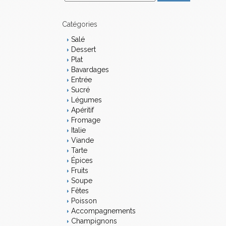
m
a
i
Catégories
l
Salé
Dessert
Plat
Bavardages
Entrée
Sucré
Légumes
Apéritif
Fromage
Italie
Viande
Tarte
Épices
Fruits
Soupe
Fêtes
Poisson
Accompagnements
Champignons