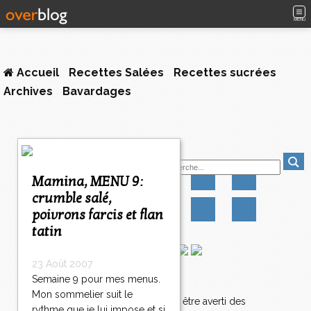
MENU
Accueil
Recettes Salées
Recettes sucrées
Archives
Bavardages
Suivez-moi
Mamina, MENU 9:
crumble salé,
poivrons farcis et flan
tatin
23 Août 2007
Semaine 9 pour mes menus.
Newsletter
Mon sommelier suit le
Abonnez-vous pour être averti des
rythme que je lui impose et si