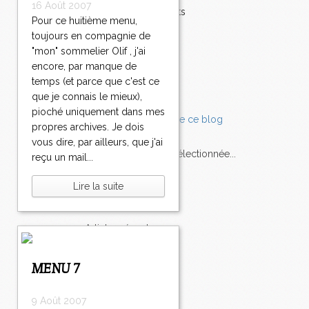
16 Août 2007
Accompagnements
Pour ce huitième menu,
Champignons
toujours en compagnie de
Chocolat
"mon" sommelier Olif , j'ai
Pâtes
encore, par manque de
Tomates
Balade
temps (et parce que c'est ce
que je connais le mieux),
pioché uniquement dans mes
propres archives. Je dois
vous dire, par ailleurs, que j'ai
L'Express style m'a sélectionnée...
reçu un mail...
Lire la suite
L'actu
Saveurs
sur
lexpress.fr/Styles
articles récents
MENU 7
9 Août 2007