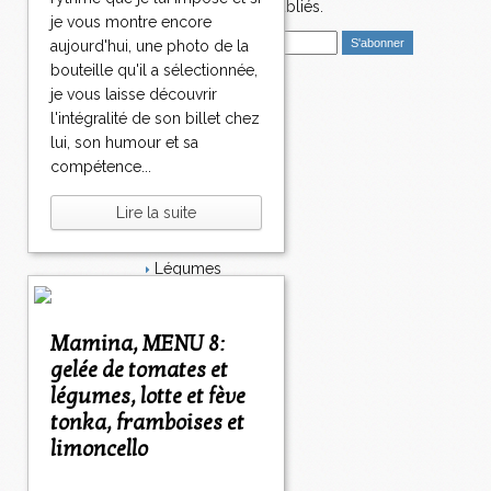
nouveaux articles publiés.
je vous montre encore
E
aujourd'hui, une photo de la
m
bouteille qu'il a sélectionnée,
a
je vous laisse découvrir
i
Catégories
l'intégralité de son billet chez
l
Salé
lui, son humour et sa
Dessert
compétence...
Plat
Bavardages
Lire la suite
Entrée
Sucré
Légumes
Apéritif
Fromage
Italie
Mamina, MENU 8:
Viande
gelée de tomates et
Tarte
légumes, lotte et fève
Épices
tonka, framboises et
Fruits
Soupe
limoncello
Fêtes
Poisson