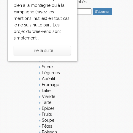
nouveaux articles publiés.
bien à la montagne ou à la
E
campagne (rayez les
m
mentions inutiles) en tout cas,
a
je ne suis nulle part. Les
i
Catégories
projet du week-end sont
l
Salé
simplement...
Dessert
Plat
Lire la suite
Bavardages
Entrée
Sucré
Légumes
Apéritif
Fromage
Italie
Viande
Tarte
Épices
Fruits
Soupe
Fêtes
Poisson