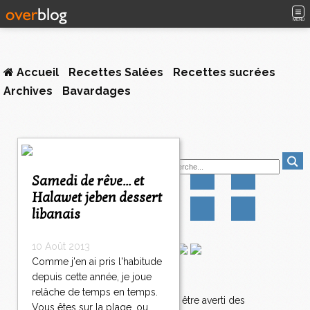
MENU
Accueil
Recettes Salées
Recettes sucrées
Archives
Bavardages
Suivez-moi
Samedi de rêve... et
Halawet jeben dessert
libanais
10 Août 2013
Comme j'en ai pris l'habitude
depuis cette année, je joue
Newsletter
relâche de temps en temps.
Abonnez-vous pour être averti des
Vous êtes sur la plage, ou