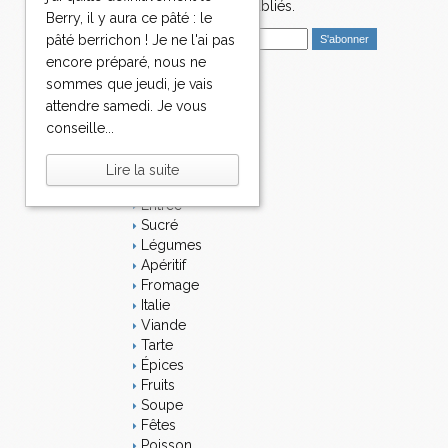
nouveaux articles publiés.
Berry, il y aura ce pâté : le
E
pâté berrichon ! Je ne l'ai pas
m
encore préparé, nous ne
a
sommes que jeudi, je vais
i
Catégories
attendre samedi. Je vous
l
Salé
conseille...
Dessert
Plat
Lire la suite
Bavardages
Entrée
Sucré
Légumes
Apéritif
Fromage
Italie
Viande
Tarte
Épices
Fruits
Soupe
Fêtes
Poisson