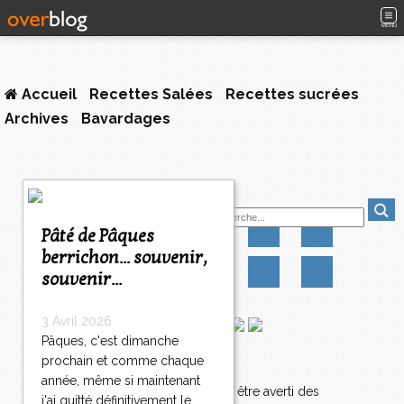
MENU
Accueil
Recettes Salées
Recettes sucrées
Archives
Bavardages
Suivez-moi
Pâté de Pâques
berrichon... souvenir,
souvenir...
3 Avril 2026
Pâques, c'est dimanche
prochain et comme chaque
Newsletter
année, même si maintenant
Abonnez-vous pour être averti des
j'ai quitté définitivement le