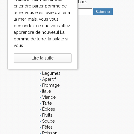
nouveaux articles publiés.
entendre parler pomme de
E
terre, vous êtes ravie d'aller à
m
la mer, mais, vous vous
a
demandez ce que vous allez
i
Catégories
apprendre de nouveau! La
l
Salé
pomme de terre, la patate si
Dessert
vous...
Plat
Bavardages
Lire la suite
Entrée
Sucré
Légumes
Apéritif
Fromage
Italie
Viande
Tarte
Épices
Fruits
Soupe
Fêtes
Poisson