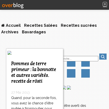
MENU
Accueil
Recettes Salées
Recettes sucrées
Archives
Bavardages
Suivez-moi
Pommes de terre
primeur : la bonnotte
et autres variétés.
recette de rösti
27 Mai 2013
Quand, pour la seconde fois,
Newsletter
vous avez le chance d'être
Abonnez-vous pour être averti des
invitée à Noirmoutier pour