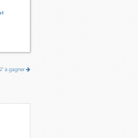
et
OQ" à gagner