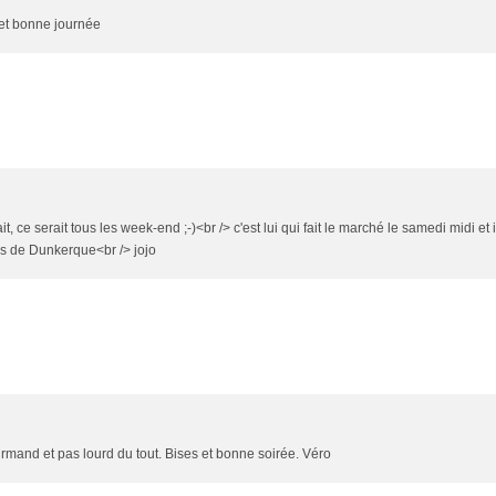
e et bonne journée
 ce serait tous les week-end ;-)<br /> c'est lui qui fait le marché le samedi midi et i
s de Dunkerque<br /> jojo
urmand et pas lourd du tout. Bises et bonne soirée. Véro