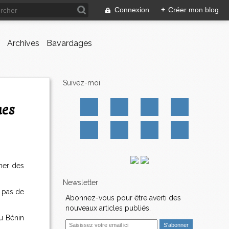
Connexion
+
Créer mon blog
Archives
Bavardages
Suivez-moi
nes
her des
Newsletter
t pas de
Abonnez-vous pour être averti des
nouveaux articles publiés.
du Bénin
E