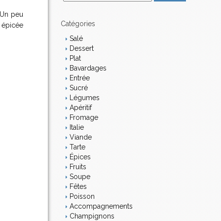
m
! Un peu
a
i
Catégories
 épicée
l
Salé
Dessert
Plat
Bavardages
Entrée
Sucré
Légumes
Apéritif
Fromage
Italie
Viande
Tarte
Épices
Fruits
Soupe
Fêtes
Poisson
Accompagnements
Champignons