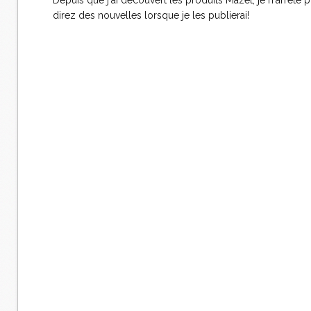
Depuis que j'ai découvert les produits Mazet, je n'arrête p
direz des nouvelles lorsque je les publierai!