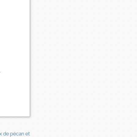
.
x de pécan et