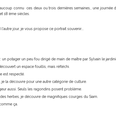
aucoup connu ces deux ou trois dernières semaines., une journée d
 et 18 ème siècles.
'autre jour, je vous propose ce portrait souvenir...
 un potager un peu fou dirigé de main de maître par Sylvain le jardini
écouvert un espace fouillis, mais réfléchi.
me est respecté.
s, je la découvre pour une autre catégorie de culture.
eur aussi. Seuls les ragondins posent problème.
nt des herbes, je découvre de magnifiques courges du Siam.
 comme ça.