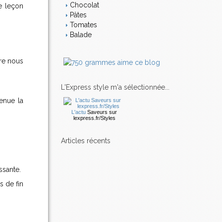
Chocolat
e leçon
Pâtes
Tomates
Balade
re nous
L'Express style m'a sélectionnée...
enue la
L'actu
Saveurs
sur
lexpress.fr/Styles
articles récents
ssante.
s de fin