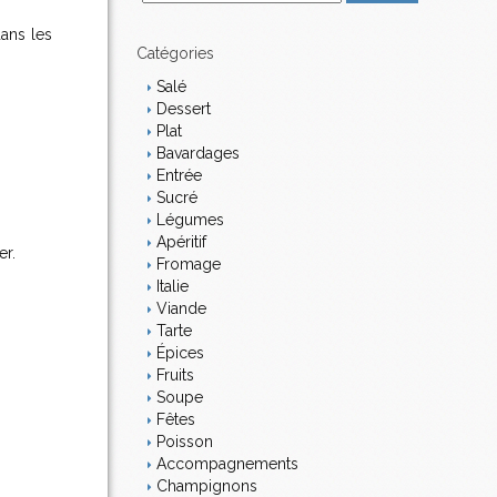
m
a
ans les
i
Catégories
l
Salé
Dessert
Plat
Bavardages
Entrée
Sucré
Légumes
Apéritif
er.
Fromage
Italie
Viande
Tarte
Épices
Fruits
Soupe
Fêtes
Poisson
Accompagnements
Champignons