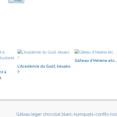
Gâteau d'Hélène etc..
L'Académie du Goût, késako
nt à
?
à
Gâteau léger: chocolat blanc-kumquats-confits-noi