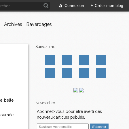
Connexion
+
Créer mon blog
Archives
Bavardages
Suivez-moi
te belle
Newsletter
Abonnez-vous pour être averti des
 journée
nouveaux articles publiés.
E