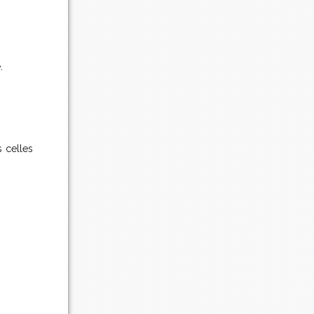
.
s celles