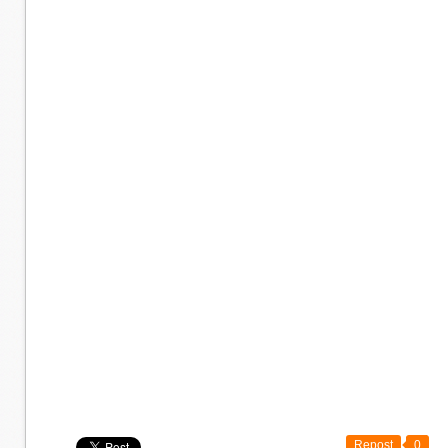
Repost
0