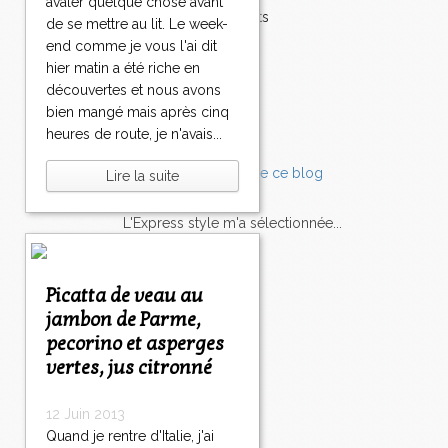
avaler quelque chose avant
Accompagnements
de se mettre au lit. Le week-
Champignons
end comme je vous l'ai dit
Chocolat
hier matin a été riche en
Pâtes
découvertes et nous avons
Tomates
bien mangé mais après cinq
Balade
heures de route, je n'avais...
Lire la suite
L'Express style m'a sélectionnée...
L'actu
Saveurs
sur
lexpress.fr/Styles
Picatta de veau au
jambon de Parme,
articles récents
pecorino et asperges
vertes, jus citronné
12 Juin 2013
Quand je rentre d'Italie, j'ai