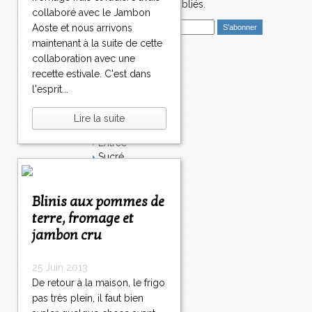
nouveaux articles publiés.
collaboré avec le Jambon
E
Aoste et nous arrivons
m
maintenant à la suite de cette
a
collaboration avec une
i
Catégories
recette estivale. C'est dans
l
Salé
l'esprit...
Dessert
Plat
Lire la suite
Bavardages
Entrée
Sucré
Légumes
Apéritif
Fromage
Blinis aux pommes de
Italie
terre, fromage et
Viande
jambon cru
Tarte
Épices
25 Juin 2013
Fruits
Soupe
De retour à la maison, le frigo
Fêtes
pas très plein, il faut bien
Poisson