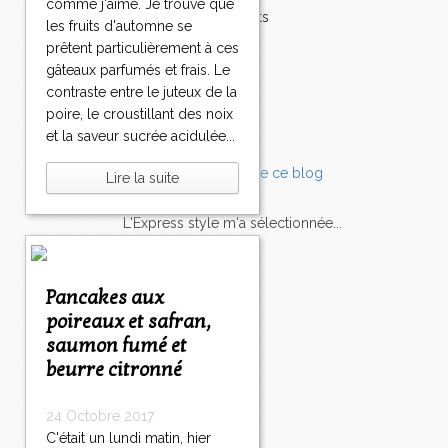
comme j'aime. Je trouve que
Accompagnements
les fruits d'automne se
Champignons
prêtent particulièrement à ces
Chocolat
gâteaux parfumés et frais. Le
Pâtes
contraste entre le juteux de la
Tomates
poire, le croustillant des noix
Balade
et la saveur sucrée acidulée...
Lire la suite
L'Express style m'a sélectionnée...
L'actu
Saveurs
sur
lexpress.fr/Styles
Pancakes aux
poireaux et safran,
articles récents
saumon fumé et
beurre citronné
24 Octobre 2017
C'était un lundi matin, hier