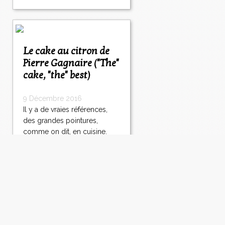
Le cake au citron de
Pierre Gagnaire ("The"
cake, "the" best)
9 Décembre 2016
Il y a de vraies références,
des grandes pointures,
comme on dit, en cuisine.
Pierre Gagnaire en est une :
incontournable ! Je vous
avais déjà dit que j'avais
craqué pour son livre de
cuisine eh bien, là j'ai repéré
plusieurs de ses recettes et je
pense...