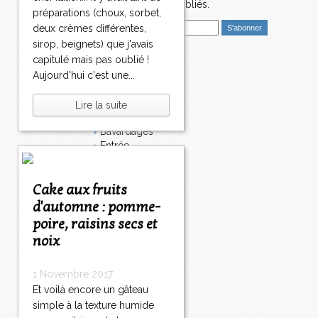
1
nouveaux articles publiés.
préparations (choux, sorbet,
0
E
>
deux crèmes différentes,
m
>
sirop, beignets) que j'avais
a
>
capitulé mais pas oublié !
i
Catégories
Aujourd'hui c'est une...
l
Salé
Dessert
Lire la suite
Plat
Bavardages
Entrée
Sucré
Légumes
Cake aux fruits
Apéritif
Fromage
d'automne : pomme-
Italie
poire, raisins secs et
Viande
noix
Tarte
Épices
Fruits
1 Novembre 2017
Soupe
Et voilà encore un gâteau
Fêtes
simple à la texture humide
Poisson