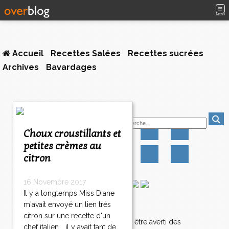
MENU
Accueil
Recettes Salées
Recettes sucrées
Archives
Bavardages
<
Suivez-moi
<
<
Choux croustillants et
1
petites crèmes au
2
citron
3
4
5
16 Novembre 2017
6
Il y a longtemps Miss Diane
7
m'avait envoyé un lien très
Newsletter
8
citron sur une recette d'un
9
Abonnez-vous pour être averti des
chef italien... il y avait tant de