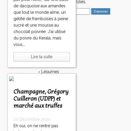
4
nouveaux articles publiés.
2
de dacquoise aux amandes
E
3
que tout le monde aime, un
m
4
gélifié de framboises à peine
a
2
sucré et une mousse au
i
Catégories
4
chocolat poivrée. J'ai utilisé
l
4
Salé
du poivre du Kerala, mais
2
Dessert
vous...
5
Plat
4
Bavardages
Lire la suite
2
Entrée
6
Sucré
4
Légumes
2
Apéritif
7
Fromage
4
Italie
Champagne, Grégory
2
Viande
Cuilleron (UDPP) et
8
Tarte
marché aux truffes
4
Épices
2
Fruits
9
Soupe
20 Décembre 2010
4
Fêtes
Eh oui, on ne rentre pas
3
Poisson