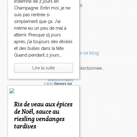
indemne de 2 jours en
0
Accompagnements
Champagne. Enfin moi, je ne
4
4
4
4
4
4
5
6
>
Champignons
suis pas rentrée si
4
5
6
7
8
9
0
0
>
Chocolat
simplement que ça. J'ai
0
0
0
0
0
0
0
0
>
Pâtes
même eu un peu de mal à
Tomates
atterrir. Presque 15 jours
Balade
après, j'ai toujours des étoiles
et des bulles dans la tête.
Quand pendant 2 jours...
Lire la suite
L'Express style m'a sélectionnée...
L'actu
Saveurs
sur
lexpress.fr/Styles
articles récents
Ris de veau aux épices
de Noël, sauce au
riesling vendanges
tardives