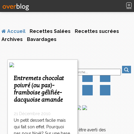
MENU
Accueil
Recettes Salées
Recettes sucrées
Archives
Bavardages
<
Suivez-moi
<
<
Entremets chocolat
4
4
4
poivré (ou pas)-
0
1
2
framboise gélifiée-
0
0
0
4
dacquoise amande
2
1
21 Décembre 2010
4
Un petit dessert facile mais
Newsletter
2
qui fait son effet. Pourquoi
2
Abonnez-vous pour être averti des
pas pour Noël? Sur une base