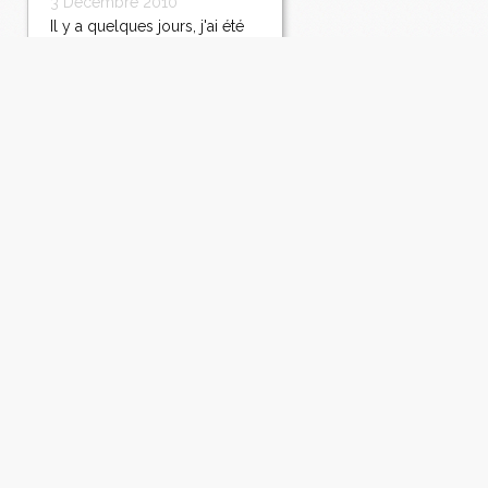
3 Décembre 2010
Il y a quelques jours, j'ai été
invitée par Silvia et les
fromageries occitanes à un
atelier des plus
sympathiques. Il y avait 4
"chefs" d'ateliers. Mon chef à
moi était mon amie Silvia et
c'est avec plaisir que je me
suis laissée diriger (aux côtés
de...
Lire la suite
WIKIO en avant-
première