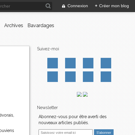
Connexion
+
Créer mon blog
Archives
Bavardages
Suivez-moi
Newsletter
évorais,
Abonnez-vous pour être averti des
nouveaux articles publiés.
souviens
E