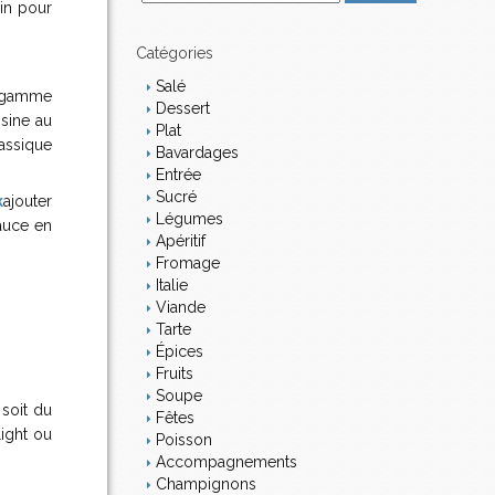
vin pour
m
a
i
Catégories
l
Salé
a gamme
Dessert
isine au
Plat
lassique
Bavardages
Entrée
Sucré
k
ajouter
Légumes
auce en
Apéritif
Fromage
Italie
Viande
Tarte
Épices
Fruits
Soupe
soit du
Fêtes
ight ou
Poisson
Accompagnements
Champignons