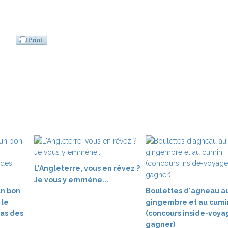
L'Angleterre, vous en rêvez ?
Je vous y emmène...
un bon
Boulettes d'agneau a
 le
gingembre et au cumi
ras des
(concours inside-voya
gagner)