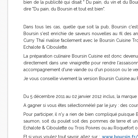
bien de la publicité qui disait " Du pain, du vin et du Bo
dire "Du pain, du Boursin et tout est bien".
Dans tous les cas, quelle que soit la pub, Boursin c'e
Boursin s'est enrichie de saveurs nouvelles au fil des a
Curry Thaï rivalise facilement avec le Boursin Cuisine T
Echalote & Ciboulette.
La préparation culinaire Boursin Cuisine est donc devenu
directement dans une vinaigrette pour rendre l'assaiso
accompagnement d'une viande ou d'un poisson ou le vers
Je vous conseille vivement la version Boursin Cuisine au 
Du 5 décembre 2011 au 02 janvier 2012 inclus, la marque 
A gagner si vous êtes sélectionné(e) par le jury : des cour
Pour participer, il n'y a rien de bien compliqué puisque
saumon, soit du poulet soit des pommes de terre et un 
Echalote & Ciboulette ou Trois Poivres ou au Roquefort o
Et si vous voulez tout savoir, allez sur :
www.boursin.fr