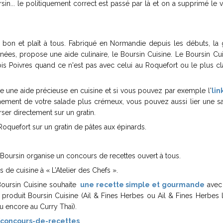
ursin... le politiquement correct est passé par là et on a supprimé le 
st bon et plaît à tous. Fabriqué en Normandie depuis les débuts, l
nnées, propose une aide culinaire, le Boursin Cuisine. Le Boursin Cu
rois Poivres quand ce n'est pas avec celui au Roquefort ou le plus c
e une aide précieuse en cuisine et si vous pouvez par exemple l'
lin
nnement de votre salade plus crémeux, vous pouvez aussi lier une s
er directement sur un gratin.
Roquefort sur un gratin de pâtes aux épinards.
Boursin organise un concours de recettes ouvert à tous.
s de cuisine à « L’Atelier des Chefs ».
 Boursin Cuisine souhaite
une recette simple et gourmande
avec 
produit Boursin Cuisine (Ail & Fines Herbes ou Ail & Fines Herbes l
u encore au Curry Thaï).
/concours-de-recettes