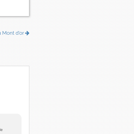
du Mont d'or
de