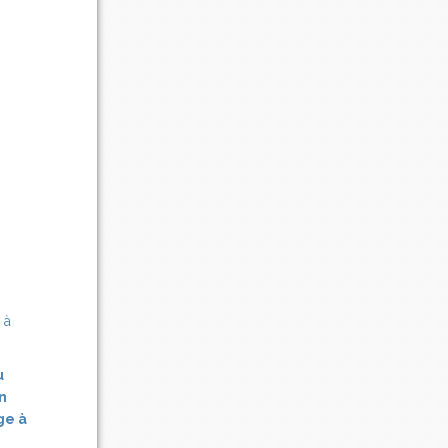
u
n
ge à