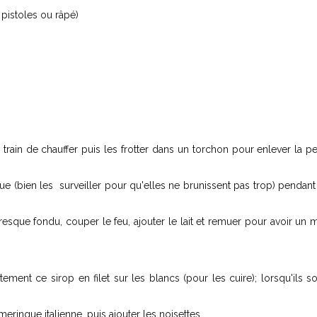
 pistoles ou râpé)
 train de chauffer puis les frotter dans un torchon pour enlever la p
que (bien les surveiller pour qu'elles ne brunissent pas trop) pendan
presque fondu, couper le feu, ajouter le lait et remuer pour avoir un
tement ce sirop en filet sur les blancs (pour les cuire); lorsqu'ils s
eringue italienne, puis ajouter les noisettes.