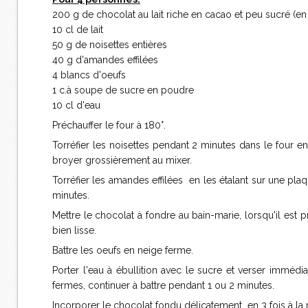
200 g de chocolat au lait riche en cacao et peu sucré (en
10 cl de lait
50 g de noisettes entières
40 g d'amandes effilées
4 blancs d'oeufs
1 c.à soupe de sucre en poudre
10 cl d'eau
Préchauffer le four à 180°.
Torréfier les noisettes pendant 2 minutes dans le four en
broyer grossièrement au mixer.
Torréfier les amandes effilées en les étalant sur une pla
minutes.
Mettre le chocolat à fondre au bain-marie, lorsqu'il est 
bien lisse.
Battre les oeufs en neige ferme.
Porter l'eau à ébullition avec le sucre et verser immédia
fermes, continuer à battre pendant 1 ou 2 minutes.
Incorporer le chocolat fondu délicatement en 3 fois à la m