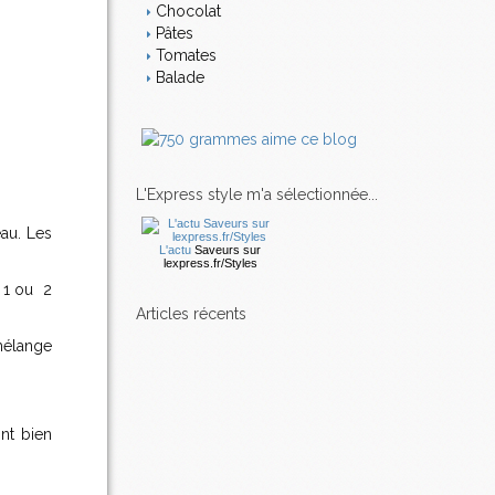
Chocolat
Pâtes
Tomates
Balade
L'Express style m'a sélectionnée...
eau. Les
L'actu
Saveurs
sur
lexpress.fr/Styles
t 1 ou 2
articles récents
 mélange
ont bien