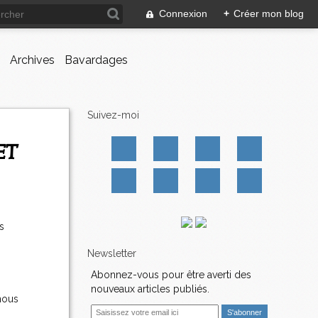
Connexion
+
Créer mon blog
Archives
Bavardages
Suivez-moi
s
Newsletter
Abonnez-vous pour être averti des
nouveaux articles publiés.
 nous
E