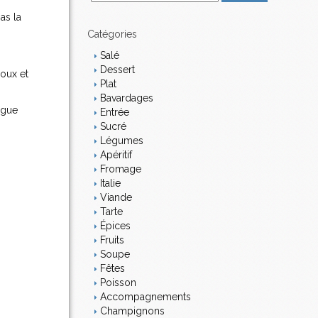
m
as la
a
i
Catégories
l
Salé
Dessert
doux et
Plat
Bavardages
ngue
Entrée
Sucré
Légumes
Apéritif
Fromage
Italie
Viande
Tarte
Épices
Fruits
Soupe
Fêtes
Poisson
Accompagnements
Champignons