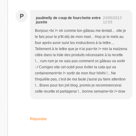
P
paulinelly de coup de fourchette entre
24/06/2013
jazette
12:03
Bonjour,<br /> oh comme ton gâteau me tentait.... vite je
le fais pour le p'tit déj de mon mari... Hop je le mets au
four après avoir suivi les instructions à la lettre....
Tellement à le lettre que je n'ai pas<br /> mis la maïzena
citée dans la liste des produits nécessaire à la recette
!.... rum rum je ne sais pas comment ce gâteau va sortir
:-/ Corriges vite cet oubli pour éviter la cata qui va
certainement<br /> sortir de mon four hihihi !... Ne
t'inquiète pas, c'est de ma faute j'aurai pu faire attention
!... Bravo pour ton joli blog, promis je recommencerai
cette recette et partagerai !... bonne semaine<br /> bise
Répondre