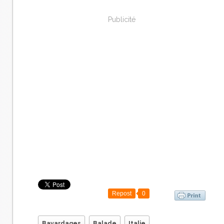
Publicité
Repost
0
Bavardages
Balade
Italie