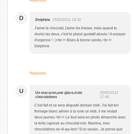
Répondre
D
Delphine
25/05/2012 18:32
J'aime le chocolat, j'aime les fraises, mais quand tu
réunis les deux, c'est le plaisir gustatif absolu ! A essayer
d'urgence ! :-)<br /> Bises & bonne soirée,<br />
Delphine
Répondre
U
Un macaron,une glace,trois
25/05/2012
chocolatines
17:46
C'est fait et ce sera dégusté demain midi. J'ai fait ton
fromage blanc aérien à la rose ce midi, il me restait
deux jaunes.<br /> Le tout sera en photo dimanche avec
la torta caprese au chocolat noir. Mamina, mes
chocolatines se ré-ga-lent ! Si tu savais...Je pense que