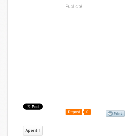
Publicité
Repost
0
Apéritif