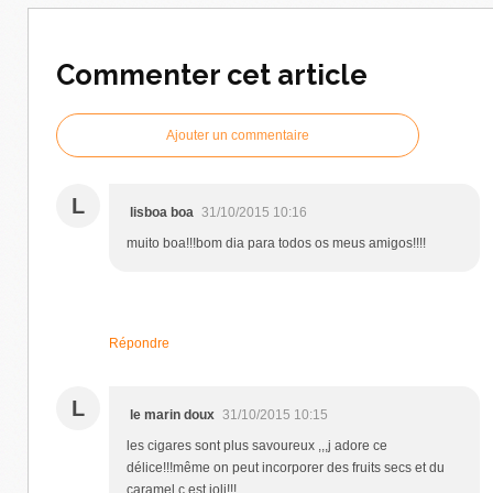
Commenter cet article
Ajouter un commentaire
L
lisboa boa
31/10/2015 10:16
muito boa!!!bom dia para todos os meus amigos!!!!
Répondre
L
le marin doux
31/10/2015 10:15
les cigares sont plus savoureux ,,,j adore ce
délice!!!même on peut incorporer des fruits secs et du
caramel c est joli!!!