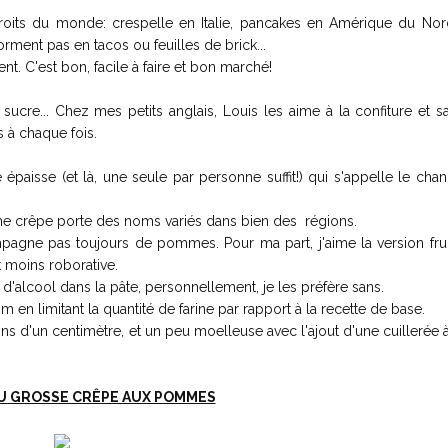
droits du monde: crespelle en Italie, pancakes en Amérique du Nor
orment pas en tacos ou feuilles de brick...
nt. C'est bon, facile à faire et bon marché!
 sucre... Chez mes petits anglais, Louis les aime à la confiture et s
à chaque fois.
aisse (et là, une seule par personne suffit!) qui s'appelle le chan
me crêpe porte des noms variés dans bien des régions.
mpagne pas toujours de pommes. Pour ma part, j'aime la version frui
t moins roborative.
'alcool dans la pâte, personnellement, je les préfère sans.
 en limitant la quantité de farine par rapport à la recette de base.
s d'un centimètre, et un peu moelleuse avec l'ajout d'une cuillerée
U GROSSE CRÊPE AUX POMMES