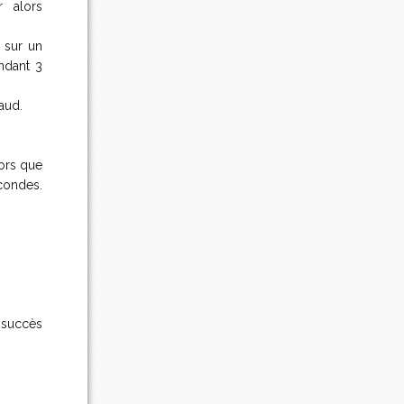
r alors
 sur un
endant 3
aud.
lors que
condes.
 succès