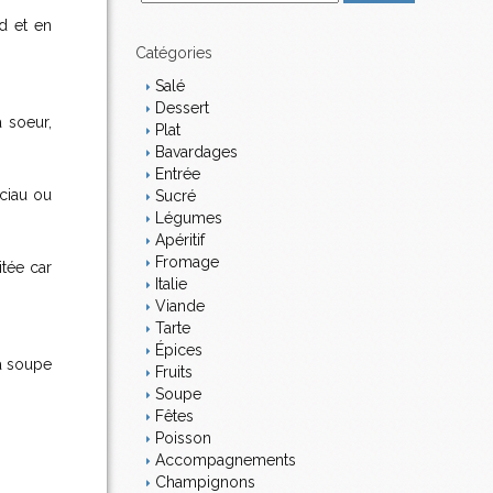
m
d et en
a
i
Catégories
l
Salé
Dessert
a soeur,
Plat
Bavardages
Entrée
ciau ou
Sucré
Légumes
Apéritif
Fromage
tée car
Italie
Viande
Tarte
Épices
 à soupe
Fruits
Soupe
Fêtes
Poisson
Accompagnements
Champignons