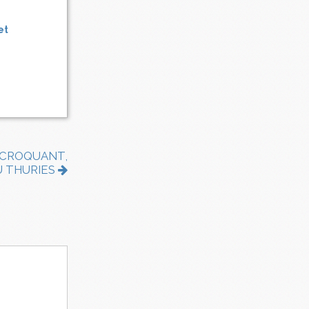
et
I CROQUANT,
U THURIES