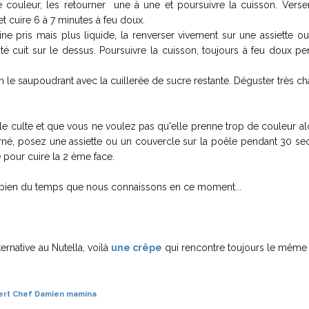
ie couleur, les retourner une à une et poursuivre la cuisson. Verse
 cuire 6 à 7 minutes à feu doux.
e pris mais plus liquide, la renverser vivement sur une assiette ou
té cuit sur le dessus. Poursuivre la cuisson, toujours à feu doux p
n le saupoudrant avec la cuillerée de sucre restante. Déguster très ch
le culte et que vous ne voulez pas qu'elle prenne trop de couleur a
urné, posez une assiette ou un couvercle sur la poêle pendant 30 se
 pour cuire la 2 ème face.
 bien du temps que nous connaissons en ce moment...
ernative au Nutella, voilà
une crêpe
qui rencontre toujours le même
ert
Chef Damien
mamina