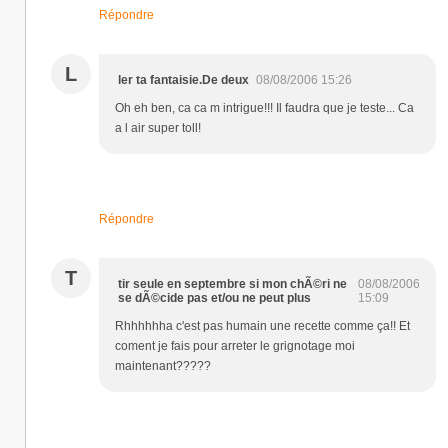
Répondre
L
ler ta fantaisie.De deux
08/08/2006 15:26
Oh eh ben, ca ca m intrigue!!! Il faudra que je teste... Ca
a l air super toll!
Répondre
T
tir seule en septembre si mon chÃ©ri ne
08/08/2006
se dÃ©cide pas et/ou ne peut plus
15:09
Rhhhhhha c'est pas humain une recette comme ça!! Et
coment je fais pour arreter le grignotage moi
maintenant?????