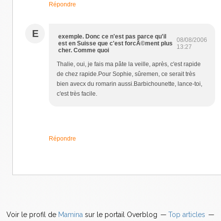
Répondre
E
exemple. Donc ce n'est pas parce qu'il
08/08/2006
est en Suisse que c'est forcÃ©ment plus
13:27
cher. Comme quoi
Thalie, oui, je fais ma pâte la veille, après, c'est rapide
de chez rapide.Pour Sophie, sûremen, ce serait très
bien avecx du romarin aussi.Barbichounette, lance-toi,
c'est très facile.
Répondre
Voir le profil de
Mamina
sur le portail Overblog
Top articles