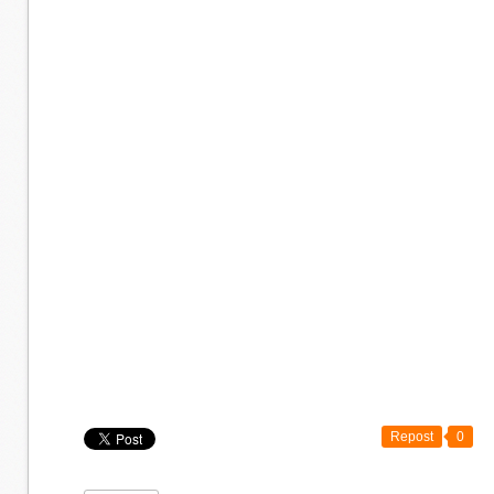
Repost
0