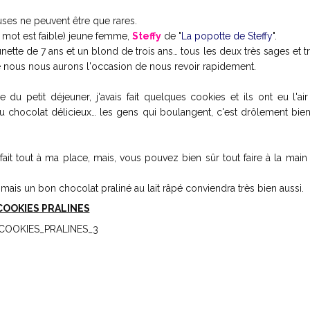
ses ne peuvent être que rares.
le mot est faible) jeune femme,
Steffy
de "
La popotte de Steffy
".
nette de 7 ans et un blond de trois ans… tous les deux très sages et t
que nous nous aurons l'occasion de nous revoir rapidement.
re du petit déjeuner, j'avais fait quelques cookies et ils ont eu l'ai
 au chocolat délicieux… les gens qui boulangent, c'est drôlement bi
t tout à ma place, mais, vous pouvez bien sûr tout faire à la main 
, mais un bon chocolat praliné au lait râpé conviendra très bien aussi.
COOKIES PRALINES