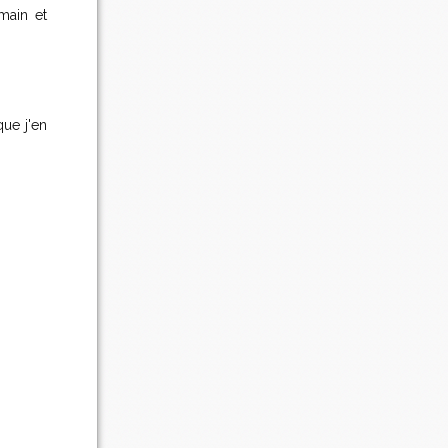
main et
 que j'en