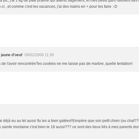
 pic, j'ai 1 kg de pâte praliné qui attend sagement, et mes petits gars raffolent des
ci , et comme c'est les vacances, j'ai des mains en + pour les faire :-D
 jaune d'oeuf
09/02/2008 11:30
s de l'avoir rencontréeTes cookies ne me laisse pas de marbre, quelle tentation!
'ai déjà eu au tel aussi !tu les a bien gatées!!!j'espère que son petit chien (ou chat??
& sainte montaine c'est bien le 18 aussi??? ce sont des lieux liés à mes parents don