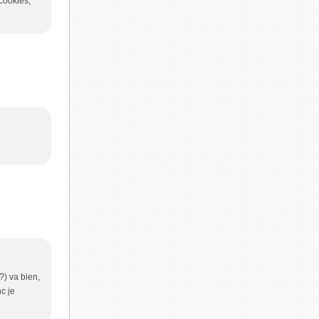
 cookies,
?) va bien,
c je