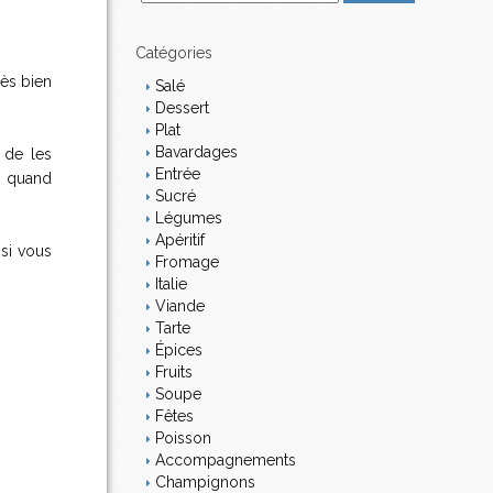
m
a
i
Catégories
l
rès bien
Salé
Dessert
Plat
Bavardages
r de les
Entrée
en quand
Sucré
Légumes
Apéritif
si vous
Fromage
Italie
Viande
Tarte
Épices
Fruits
Soupe
Fêtes
Poisson
Accompagnements
Champignons