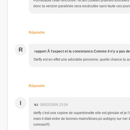
Formidable cette rencontre ! et tes cookies pralinés tonmbent à
donc ta version paralinée sera excécutée sans faute ces jours-
Répondre
R
rapport Ã l'aspect et la consistance.Comme il n'y a pas de
Steffy est en effet une adorable personne, quelle chance tu a
Répondre
I
ici
08/02/2008 23:04
steffy c'est une copine de supertoinette elle est géniale et je l
mais il était entre de bonnes mains!bises.ps aubigny sur ner 
connais!!!)