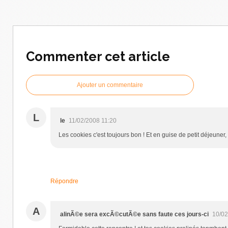
Commenter cet article
Ajouter un commentaire
L
le
11/02/2008 11:20
Les cookies c'est toujours bon ! Et en guise de petit déjeuner, c
Répondre
A
alinÃ©e sera excÃ©cutÃ©e sans faute ces jours-ci
10/02