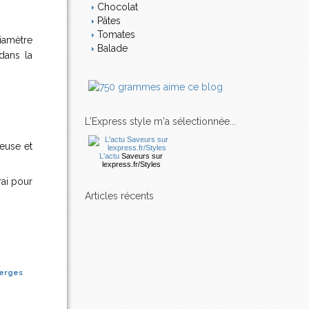
Chocolat
Pâtes
Tomates
diamètre
Balade
dans la
L'Express style m'a sélectionnée...
ieuse et
L'actu
Saveurs
sur
lexpress.fr/Styles
rai pour
articles récents
erges