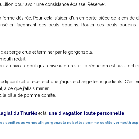
bullition pour avoir une consistance épaisse. Réserver.
 la forme désirée. Pour cela, s'aider d'un emporte-pièce de 3 cm de 
urisé en façonnant des petits boudins. Rouler ces petits boudins 
 d'asperge crue et terminer par le gorgonzola.
mouth réduit.
ant au niveau goût qu'au niveau du reste. La réduction est aussi délic
igeant cette recette et que j'ai juste changé les ingrédients. C'est v
t, à ce que j'allais marier!
c la bille de pomme confite.
lagiat du Thuriès
et là,
une divagation toute personnelle
.
s confites au vermouth
gorgonzola
noisettes
pomme confite
vermouth
asp