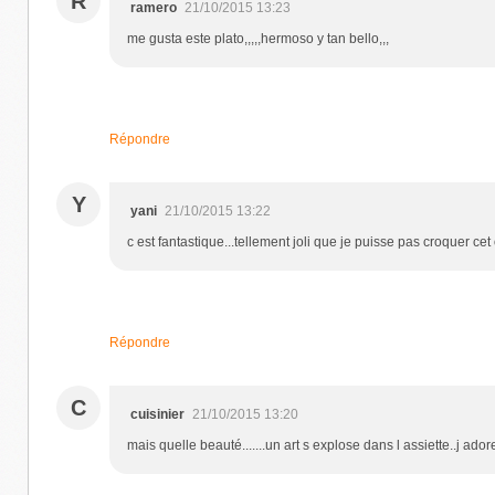
R
ramero
21/10/2015 13:23
me gusta este plato,,,,,hermoso y tan bello,,,
Répondre
Y
yani
21/10/2015 13:22
c est fantastique...tellement joli que je puisse pas croquer cet o
Répondre
C
cuisinier
21/10/2015 13:20
mais quelle beauté.......un art s explose dans l assiette..j ado