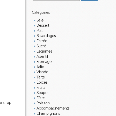
m
a
i
Catégories
l
Salé
Dessert
Plat
Bavardages
Entrée
Sucré
Légumes
Apéritif
Fromage
Italie
Viande
Tarte
Épices
Fruits
Soupe
Fêtes
e sirop,
Poisson
Accompagnements
Champignons