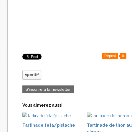
Repost
0
Apéritif
S'inscrire à la newsletter
Vous aimerez aussi :
Tartinade feta/pistache
Tartinade de thon au
câpres