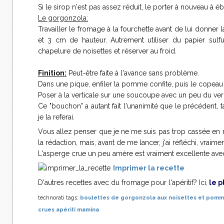
Si le sirop n'est pas assez réduit, le porter à nouveau à é
Le gorgonzola:
Travailler le fromage à la fourchette avant de lui donner
et 3 cm de hauteur. Autrement utiliser du papier sulf
chapelure de noisettes et réserver au froid.
Finition:
Peut-être faite à l'avance sans problème.
Dans une pique, enfiler la pomme confite, puis le copeau
Poser à la verticale sur une soucoupe avec un peu du ver
Ce "bouchon" a autant fait l'unanimité que le précédent, t
je la referai.
Vous allez penser que je ne me suis pas trop cassée en réd
la rédaction, mais, avant de me lancer, j'ai réfléchi, vraimen
L'asperge crue un peu amère est vraiment excellente ave
Imprimer la recette
D'autres recettes avec du fromage pour l'apéritif? Ici,
le p
technorati tags:
boulettes de gorgonzola aux noisettes et
pomme
crues
apériti
mamina