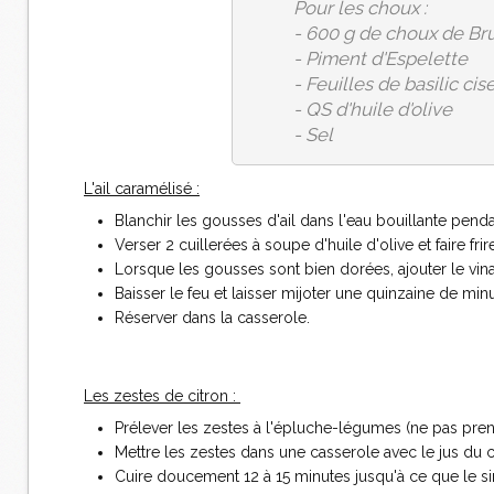
Pour les choux :
- 600 g de choux de Br
- Piment d'Espelette
- Feuilles de basilic cis
- QS d'huile d'olive
- Sel
L'ail caramélisé :
Blanchir les gousses d'ail dans l'eau bouillante pend
Verser 2 cuillerées à soupe d'huile d'olive et faire fr
Lorsque les gousses sont bien dorées, ajouter le vinaigr
Baisser le feu et laisser mijoter une quinzaine de minu
Réserver dans la casserole.
Les zestes de citron :
Prélever les zestes à l'épluche-légumes (ne pas prend
Mettre les zestes dans une casserole avec le jus du cit
Cuire doucement 12 à 15 minutes jusqu'à ce que le siro