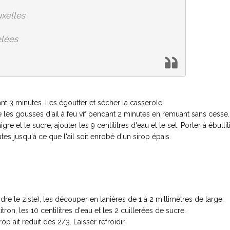
uxelles
elées
ant 3 minutes. Les égoutter et sécher la casserole.
ire les gousses d'ail à feu vif pendant 2 minutes en remuant sans cesse.
e et le sucre, ajouter les 9 centilitres d'eau et le sel. Porter à ébullit
tes jusqu'à ce que l'ail soit enrobé d'un sirop épais.
re le ziste), les découper en lanières de 1 à 2 millimètres de large.
ron, les 10 centilitres d'eau et les 2 cuillerées de sucre.
p ait réduit des 2/3. Laisser refroidir.