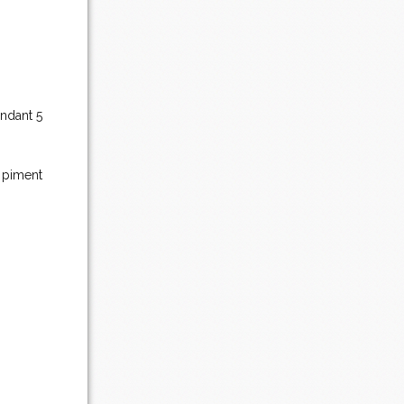
endant 5
e piment