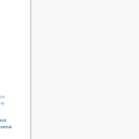
aux
tronné