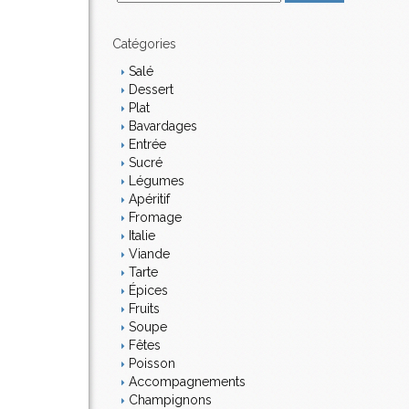
m
a
i
Catégories
l
Salé
Dessert
Plat
Bavardages
Entrée
Sucré
Légumes
Apéritif
Fromage
Italie
Viande
Tarte
Épices
Fruits
Soupe
Fêtes
Poisson
Accompagnements
Champignons