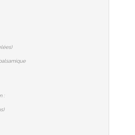
elées)
e balsamique
 :
s)