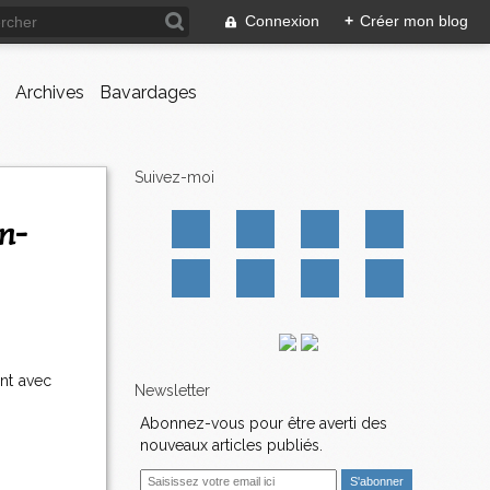
Connexion
+
Créer mon blog
Archives
Bavardages
Suivez-moi
!
ent avec
Newsletter
Abonnez-vous pour être averti des
nouveaux articles publiés.
E