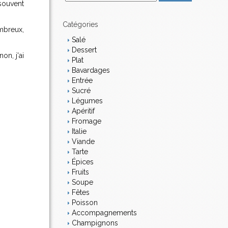
 souvent
m
a
i
Catégories
ombreux,
l
Salé
Dessert
on, j'ai
Plat
Bavardages
Entrée
Sucré
Légumes
Apéritif
Fromage
Italie
Viande
Tarte
Épices
Fruits
Soupe
Fêtes
Poisson
Accompagnements
Champignons