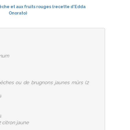
imum
pêches ou de brugnons jaunes mûrs (2
s
s
2 citron jaune