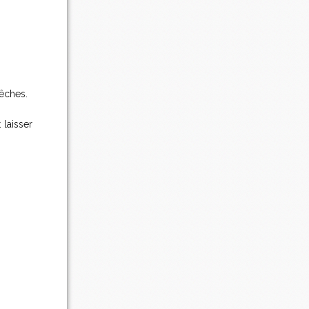
pêches.
 laisser