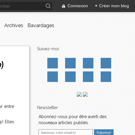
Connexion
+
Créer mon blog
Archives
Bavardages
Suivez-moi
o)
ur entre
Newsletter
Abonnez-vous pour être averti des
! Elles
nouveaux articles publiés.
E